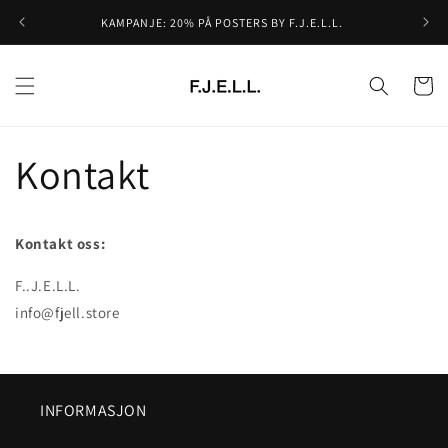
Gå videre
til
KAMPANJE: 20% PÅ POSTERS BY F.J.E.L.L.
innholdet
Handleku
Kontakt
Kontakt oss:
F..J.E.L.L.
info@fjell.store
INFORMASJON